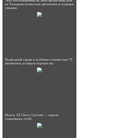
Этот изготовленный на заказ крошечный дом
на Тасмании полностью автономен и оснащен
умными
Подводный гараж в особняке стоимостью 70
миллионов долларов поразит вас
Muscly C8 Chevy Corvette — король
социальных сетей