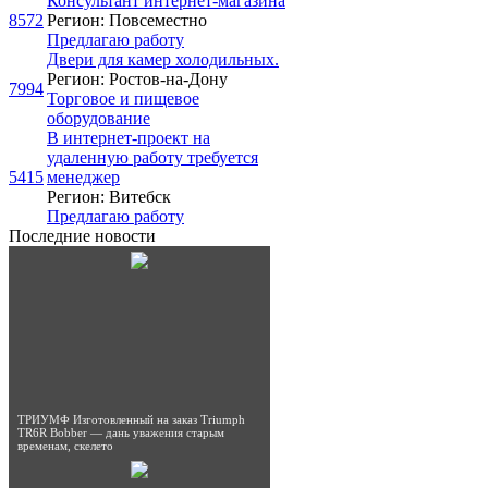
Консультaнт интeрнeт-мaгaзинa
8572
Регион: Повсеместно
Предлагаю работу
Двери для камер холодильных.
Регион: Ростов-на-Дону
7994
Торговое и пищевое
оборудование
В интернет-проект на
удаленную работу требуется
5415
менеджер
Регион: Витебск
Предлагаю работу
Последние новости
ТРИУМФ Изготовленный на заказ Triumph
TR6R Bobber — дань уважения старым
временам, скелето