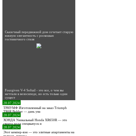
Сказочный передвижной дом сочетает старую
южную элегантность с роскошью
гостиничного стиля
Fourgiven V-4 Softail - это все, о чем вы
мечтали в велосипеде, но есть только один
сущест
28.07.2024
ТРИУМФ Изготовленный на заказ Triumph
TR6R Bobber — дань ува
28.07.2024
ХОНДА Уникальный Honda XR650R — это
своего рода спецвыпуск н
28.07.2024
Этот кемпер-вэн — это элитные апартаменты на
колесах, которы