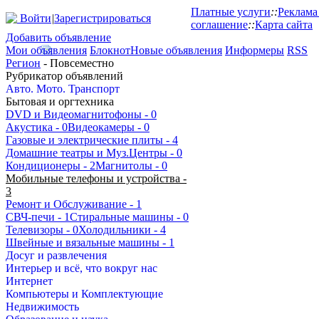
Платные услуги
::
Реклама
Войти
|
Зарегистрироваться
соглашение
::
Карта сайта
Добавить объявление
Мои объявления
Блокнот
Новые объявления
Информеры
RSS
Регион
- Повсеместно
Рубрикатор объявлений
Авто. Мото. Транспорт
Бытовая и оргтехника
DVD и Видеомагнитофоны
- 0
Акустика
- 0
Видеокамеры
- 0
Газовые и электрические плиты
- 4
Домашние театры и Муз.Центры
- 0
Кондиционеры
- 2
Магнитолы
- 0
Мобильные телефоны и устройства
-
3
Ремонт и Обслуживание
- 1
СВЧ-печи
- 1
Стиральные машины
- 0
Телевизоры
- 0
Холодильники
- 4
Швейные и вязальные машины
- 1
Досуг и развлечения
Интерьер и всё, что вокруг нас
Интернет
Компьютеры и Комплектующие
Недвижимость