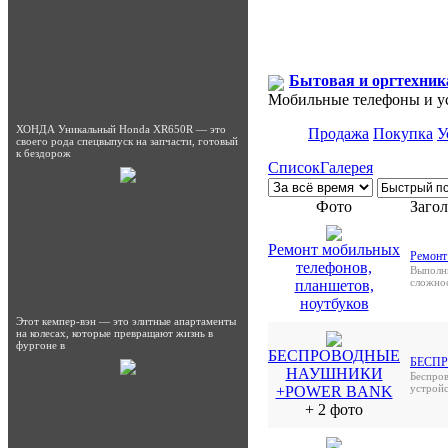
Бытовая и оргтехник
Мобильные телефоны и у
ХОНДА Уникальный Honda XR650R — это
Продажа
Покупка
У
своего рода спецвыпуск на запчасти, готовый
к бездорож
Список
Галерея
Фото
Заго
Ремонт мобильных
Ремонт
телефонов,
Выполн
сложнос
планшетов,
ноутбуков
Этот кемпер-вэн — это элитные апартаменты
на колесах, которые превращают жизнь в
фургоне в
БЕСПРОВОДНЫЕ
БЕСП
НАУШНИКИ
Беспров
устройс
+POWER BANK
+ 2 фото