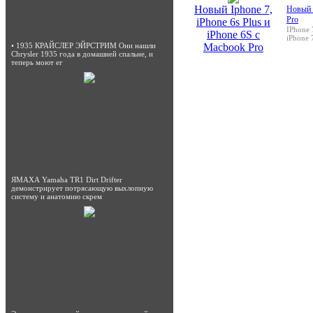
Новый Iphone 7,
Новый I
Pro
iPhone 6s Plus и
IPhone 
iPhone 6S с
iPhone 
Macbook Pro
• 1935 КРАЙСЛЕР ЭЙРСТРИМ Они нашли
Chrysler 1935 года в домашней спальне, и
теперь моют ег
ЯМАХА Yamaha TR1 Dirt Drifter
демонстрирует потрясающую выхлопную
систему и анатомию скрем