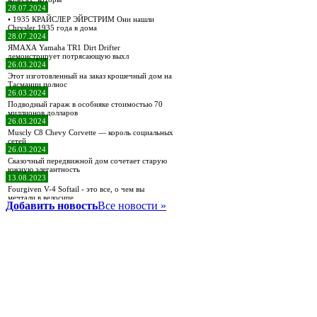
28.07.2024
• 1935 КРАЙСЛЕР ЭЙРСТРИМ Они нашли
Chrysler 1935 года в дома
28.07.2024
ЯМАХА Yamaha TR1 Dirt Drifter
демонстрирует потрясающую выхл
26.03.2024
Этот изготовленный на заказ крошечный дом на
Тасмании полнос
26.03.2024
Подводный гараж в особняке стоимостью 70
миллионов долларов
26.03.2024
Muscly C8 Chevy Corvette — король социальных
сетей
26.03.2024
Сказочный передвижной дом сочетает старую
южную элегантность
13.08.2023
Fourgiven V-4 Softail - это все, о чем вы
мечтали в велосипе
Добавить новость
Все новости »