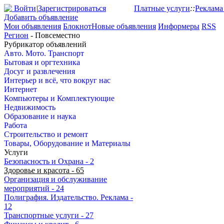
Войти
|
Зарегистрироваться
Платные услуги
::
Реклама
Добавить объявление
Мои объявления
Блокнот
Новые объявления
Информеры
RSS
Регион
- Повсеместно
Рубрикатор объявлений
Авто. Мото. Транспорт
Бытовая и оргтехника
Досуг и развлечения
Интерьер и всё, что вокруг нас
Интернет
Компьютеры и Комплектующие
Недвижимость
Образование и наука
Работа
Строительство и ремонт
Товары, Оборудование и Материалы
Услуги
Безопасность и Охрана
- 2
Здоровье и красота
- 65
Организация и обслуживание
мероприятий
- 24
Полиграфия. Издательство. Реклама
-
12
Транспортные услуги
- 27