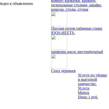
комнат: кроватки, кровати,
Видео к объявлению
пеленальные столики, шкафы,
комоды, столы, стулья
Продам оптом табачные стики
IQOS-HEETS.
sumitomo насос шестерёнчатый
Спил деревьев
Услуги по уборке
и выездной
химчистке.
Услуги
Минск
Цена: 1 руб.