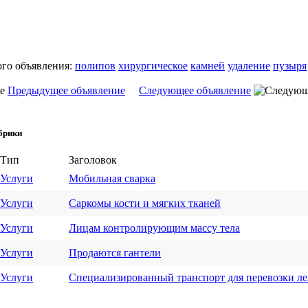
ого объявления:
полипов
хирургическое
камней
удаление
пузыря
Предыдущее объявление
Следующее объявление
брики
Тип
Заголовок
Услуги
Мобильная сварка
Услуги
Саркомы кости и мягких тканей
Услуги
Лицам контролирующим массу тела
Услуги
Продаются гантели
Услуги
Специализированный транспорт для перевозки л