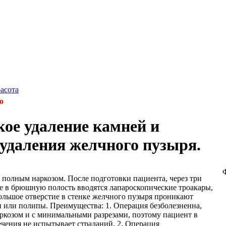
расота
о
ое удаление камней и
 удаления желчного пузыря.
 полным наркозом. После подготовки пациента, через три
е в брюшную полость вводятся лапароскопические троакары,
большое отверстие в стенке желчного пузыря проникают
и или полипы. Преимущества: 1. Операция безболезненна,
ркозом и с минимальными разрезами, поэтому пациент в
ечения не испытывает страданий. 2. Операция