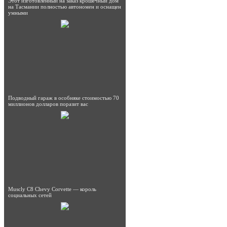
Этот изготовленный на заказ крошечный дом
на Тасмании полностью автономен и оснащен
умными
Подводный гараж в особняке стоимостью 70
миллионов долларов поразит вас
Muscly C8 Chevy Corvette — король
социальных сетей