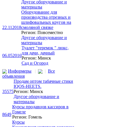
Другое оборудование и
материалы
Оборудование для
производства отрезных и
шлифовальных кругов на
22.11
2018
смоляной связке
Регион: Повсеместно
Другое оборудование и
материалы
Туалет "теремок " люкс,
для дачи, дачный
06.05
2016
Регион: Минск
Сад и Огород
Информеры
|
|
Все
объявления
Продам оптом табачные стики
IQOS-HEETS.
35575
Регион: Минск
Другое оборудование и
материалы
Курсы продавцов кассиров в
Гомеле
8649
Регион: Гомель
Курсы