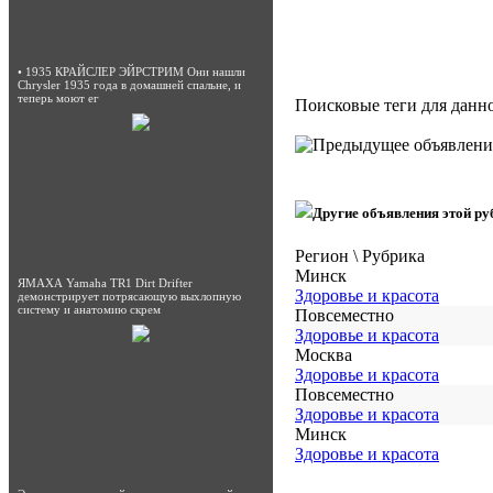
• 1935 КРАЙСЛЕР ЭЙРСТРИМ Они нашли
Chrysler 1935 года в домашней спальне, и
теперь моют ег
Поисковые теги для данн
Другие объявления этой ру
Регион \ Рубрика
Минск
ЯМАХА Yamaha TR1 Dirt Drifter
Здоровье и красота
демонстрирует потрясающую выхлопную
систему и анатомию скрем
Повсеместно
Здоровье и красота
Москва
Здоровье и красота
Повсеместно
Здоровье и красота
Минск
Здоровье и красота