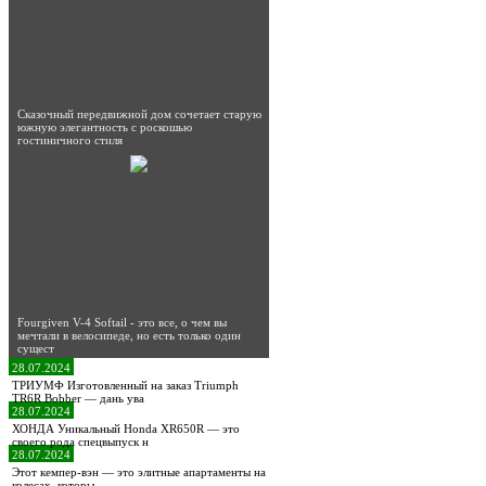
Сказочный передвижной дом сочетает старую
южную элегантность с роскошью
гостиничного стиля
Fourgiven V-4 Softail - это все, о чем вы
мечтали в велосипеде, но есть только один
сущест
28.07.2024
ТРИУМФ Изготовленный на заказ Triumph
TR6R Bobber — дань ува
28.07.2024
ХОНДА Уникальный Honda XR650R — это
своего рода спецвыпуск н
28.07.2024
Этот кемпер-вэн — это элитные апартаменты на
колесах, которы