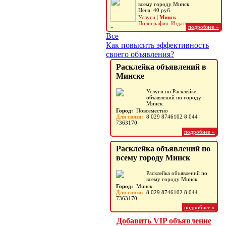
всему городу Минск
Цена: 40 руб.
Услуги |
Минск
Полиграфия. Издательство.
подробнее »
подробнее »
Реклама
Все
Как повысить эффективность
Расклейка объявлений в Минске
своего объявления?
Расклейка объявлений в
Услуги по Расклейке
Минске
объявлений по городу
Минск.0
Услуги по Расклейке
Услуги |
Повсеместно
объявлений по городу
Полиграфия. Издательство.
Минск.
Реклама
Город:
Повсеместно
Для связи:
8 029 8746102 8 044
7363170
подробнее »
Расклейка объявлений по
всему городу Минск
Расклейка объявлений по
всему городу Минск
Город:
Минск
Для связи:
8 029 8746102 8 044
7363170
подробнее »
Добавить VIP объявление