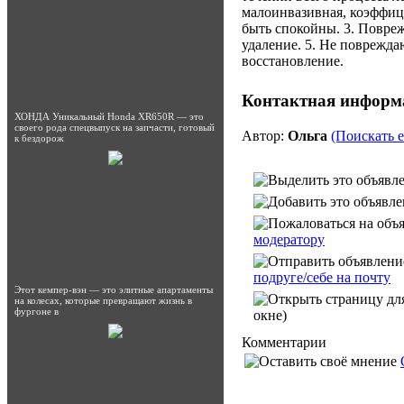
малоинвазивная, коэффиц
быть спокойны. 3. Повреж
удаление. 5. Не поврежда
восстановление.
Контактная информ
ХОНДА Уникальный Honda XR650R — это
своего рода спецвыпуск на запчасти, готовый
Автор:
Ольга
(Поискать е
к бездорож
модератору
подруге/себе на почту
Этот кемпер-вэн — это элитные апартаменты
на колесах, которые превращают жизнь в
фургоне в
окне)
Комментарии