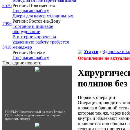
Консультaнт интeрнeт-мaгaзинa
8576
Регион: Повсеместно
Предлагаю работу
Двери для камер холодильных.
Регион: Ростов-на-Дону
7996
Торговое и пищевое
оборудование
В интернет-проект на
удаленную работу требуется
5418
менеджер
Услуги
Здоровье и к
»
Регион: Витебск
Предлагаю работу
Объявление не актуальн
Последние новости
Хирургическ
полипов без
Порядок операции
Операция проводится под
прокола в брюшной стенк
ТРИУМФ Изготовленный на заказ Triumph
которые так же, через не
TR6R Bobber — дань уважения старым
внутрь и извлекают камн
временам, скелето
проводится под общим на
течении всего процесса л