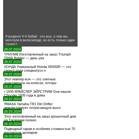
Fourgiven V-4 Softail - это все, о чем вы
мечтали в велосипеде, но есть только один
сущест
28.07.2024
ТРИУМФ Изготовленный на заказ Triumph
TR6R Bobber — дань ува
28.07.2024
ХОНДА Уникальный Honda XR650R — это
своего рода спецвыпуск н
28.07.2024
Этот кемпер-вэн — это элитные
апартаменты на колесах, которы
28.07.2024
• 1935 КРАЙСЛЕР ЭЙРСТРИМ Они нашли
Chrysler 1935 года в дома
28.07.2024
ЯМАХА Yamaha TR1 Dirt Drifter
демонстрирует потрясающую выхл
26.03.2024
Этот изготовленный на заказ крошечный дом
на Тасмании полнос
26.03.2024
Подводный гараж в особняке стоимостью 70
миллионов долларов
26.03.2024