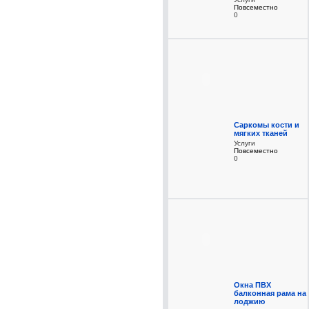
Повсеместно
0
Саркомы кости и
мягких тканей
Услуги
Повсеместно
0
Окна ПВХ
балконная рама на
лоджию