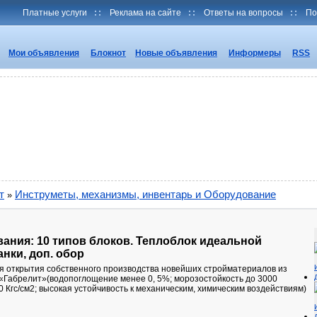
Платные услуги
::
Реклама на сайте
::
Ответы на вопросы
::
По
Мои объявления
Блокнот
Новые объявления
Информеры
RSS
т
Инструметы, механизмы, инвентарь и Оборудование
»
ания: 10 типов блоков. Теплоблок идеальной
анки, доп. обор
я открытия собственного производства новейших стройматериалов из
«Габрелит»(водопоглощение менее 0, 5%; морозостойкость до 3000
0 Кгс/см2; высокая устойчивость к механическим, химическим воздействиям)