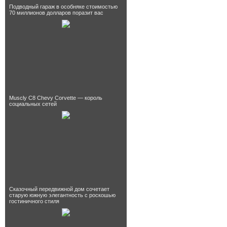
Подводный гараж в особняке стоимостью
70 миллионов долларов поразит вас
Muscly C8 Chevy Corvette — король
социальных сетей
Сказочный передвижной дом сочетает
старую южную элегантность с роскошью
гостиничного стиля