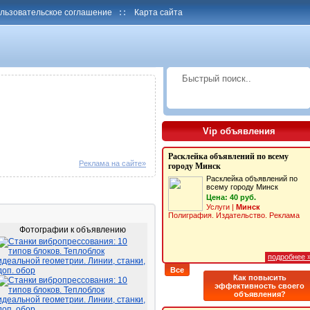
льзовательское соглашение
::
Карта сайта
Vip объявления
Расклейка объявлений по всему
Реклама на сайте»
городу Минск
Расклейка объявлений по
всему городу Минск
Цена: 40 руб.
Услуги |
Минск
Полиграфия. Издательство. Реклама
Фотографии к объявлению
подробнее 
подробнее 
Расклейка объявлений в Минске
Все
Как повысить
Услуги по Расклейке
эффективность своего
объявлений по городу
объявления?
Минск.0
Услуги |
Повсеместно