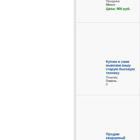
Продажа
Минск
Цена: 900 руб.
Купим и сами
вывезем вашу
старую бытовую
технику
Покупка
Гомель
0
Продам
кварцевый