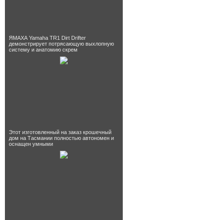
ЯМАХА Yamaha TR1 Dirt Drifter
демонстрирует потрясающую выхлопную
систему и анатомию скрем
Этот изготовленный на заказ крошечный
дом на Тасмании полностью автономен и
оснащен умными