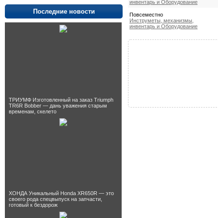
инвентарь и Оборудование
Последние новости
Повсеместно
Инструметы, механизмы,
инвентарь и Оборудование
ТРИУМФ Изготовленный на заказ Triumph
TR6R Bobber — дань уважения старым
временам, скелето
ХОНДА Уникальный Honda XR650R — это
своего рода спецвыпуск на запчасти,
готовый к бездорож