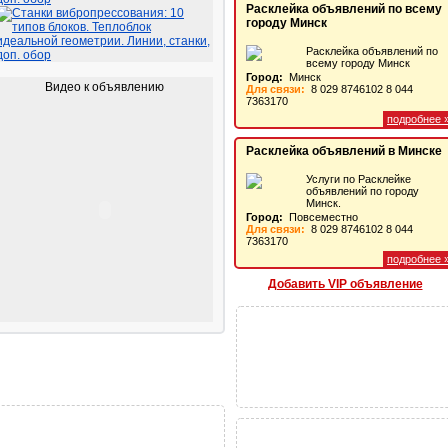
Расклейка объявлений по всему
Полиграфия.
городу Минск
Издательство. Реклама
Расклейка объявлений по
всему городу Минск
Город:
Минск
Видео к объявлению
Для связи:
8 029 8746102 8 044
7363170
подробнее 
Расклейка объявлений в Минске
Услуги по Расклейке
объявлений по городу
Минск.
Город:
Повсеместно
Для связи:
8 029 8746102 8 044
7363170
подробнее 
Добавить VIP объявление