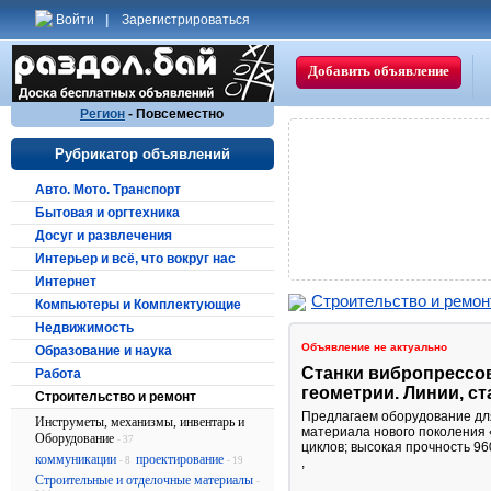
Войти
|
Зарегистрироваться
Добавить объявление
Регион
- Повсеместно
Рубрикатор объявлений
Авто. Мото. Транспорт
Бытовая и оргтехника
Досуг и развлечения
Интерьер и всё, что вокруг нас
Интернет
Строительство и ремон
Компьютеры и Комплектующие
Недвижимость
Объявление не актуально
Образование и наука
Станки вибропрессов
Работа
геометрии. Линии, ст
Строительство и ремонт
Предлагаем оборудование дл
Инструметы, механизмы, инвентарь и
материала нового поколения 
Оборудование
- 37
циклов; высокая прочность 96
коммуникации
проектирование
- 8
- 19
,
Строительные и отделочные материалы
-