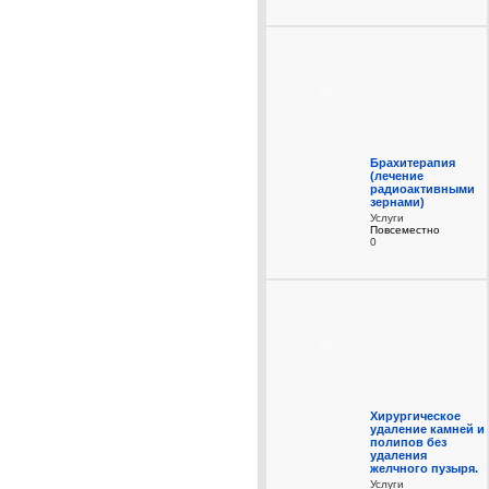
Брахитерапия
(лечение
радиоактивными
зернами)
Услуги
Повсеместно
0
Хирургическое
удаление камней и
полипов без
удаления
желчного пузыря.
Услуги