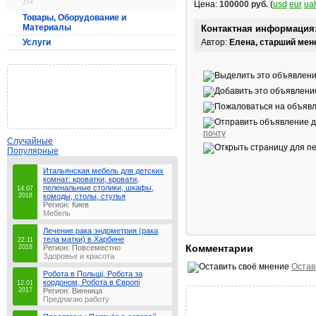
214
Цена:
100000 руб.
(
usd
eur
ua
Товары, Оборудование и
Материалы
Контактная информация
Услуги
Автор:
Елена, старший ме
почту
Случайные
Популярные
Итальянская мебель для детских
комнат: кроватки, кровати,
пеленальные столики, шкафы,
14.07
2018
комоды, столы, стулья
Регион: Киев
Мебель
Лечение рака эндометрия (рака
тела матки) в Харбине
22.11
Комментарии
2018
Регион: Повсеместно
Здоровье и красота
Остав
Робота в Польщі, Робота за
кордоном, Робота в Європі
12.01
2017
Регион: Винница
Предлагаю работу