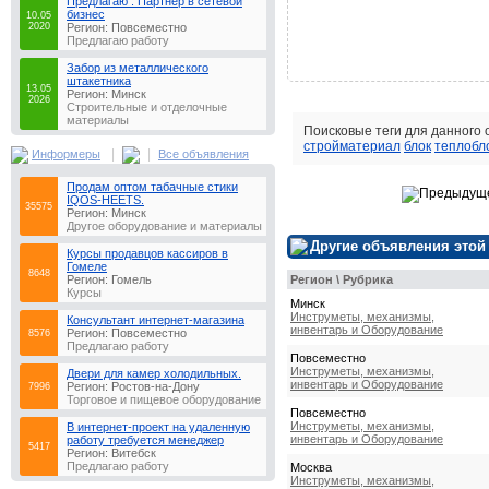
Предлагаю : Партнёр в сетевой
бизнес
10.05
2020
Регион: Повсеместно
Предлагаю работу
Забор из металлического
штакетника
13.05
Регион: Минск
2026
Строительные и отделочные
материалы
Поисковые теги для данного
стройматериал
блок
теплобл
|
|
Информеры
Все объявления
Продам оптом табачные стики
IQOS-HEETS.
35575
Регион: Минск
Другое оборудование и материалы
Другие объявления этой
Курсы продавцов кассиров в
Гомеле
8648
Регион \ Рубрика
Регион: Гомель
Курсы
Минск
Инструметы, механизмы,
Консультaнт интeрнeт-мaгaзинa
инвентарь и Оборудование
Регион: Повсеместно
8576
Предлагаю работу
Повсеместно
Инструметы, механизмы,
Двери для камер холодильных.
инвентарь и Оборудование
Регион: Ростов-на-Дону
7996
Торговое и пищевое оборудование
Повсеместно
Инструметы, механизмы,
В интернет-проект на удаленную
инвентарь и Оборудование
работу требуется менеджер
5417
Регион: Витебск
Предлагаю работу
Москва
Инструметы, механизмы,