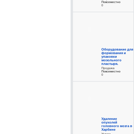
Повсеместно
0
Оборудование для
формования и
упаковки
мозольного
пластыря.
Продажа
Повсеместно
0
Удаление
опухолей
головного мозга в
Харбине
Услуги