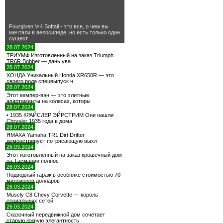
Fourgiven V-4 Softail - это все, о чем вы
мечтали в велосипеде, но есть только один
сущест
28.07.2024
ТРИУМФ Изготовленный на заказ Triumph
TR6R Bobber — дань ува
28.07.2024
ХОНДА Уникальный Honda XR650R — это
своего рода спецвыпуск н
28.07.2024
Этот кемпер-вэн — это элитные
апартаменты на колесах, которы
28.07.2024
• 1935 КРАЙСЛЕР ЭЙРСТРИМ Они нашли
Chrysler 1935 года в дома
28.07.2024
ЯМАХА Yamaha TR1 Dirt Drifter
демонстрирует потрясающую выхл
26.03.2024
Этот изготовленный на заказ крошечный дом
на Тасмании полнос
26.03.2024
Подводный гараж в особняке стоимостью 70
миллионов долларов
26.03.2024
Muscly C8 Chevy Corvette — король
социальных сетей
26.03.2024
Сказочный передвижной дом сочетает
старую южную элегантность