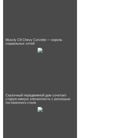
Muscly C8 Chevy Corvette — король
социальных сетей
Сказочный передвижной дом сочетает
старую южную элегантность с роскошью
гостиничного стиля