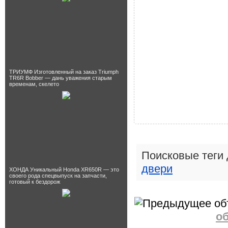
ТРИУМФ Изготовленный на заказ Triumph
TR6R Bobber — дань уважения старым
временам, скелето
Поисковые теги
двери
ХОНДА Уникальный Honda XR650R — это
своего рода спецвыпуск на запчасти,
готовый к бездорож
о