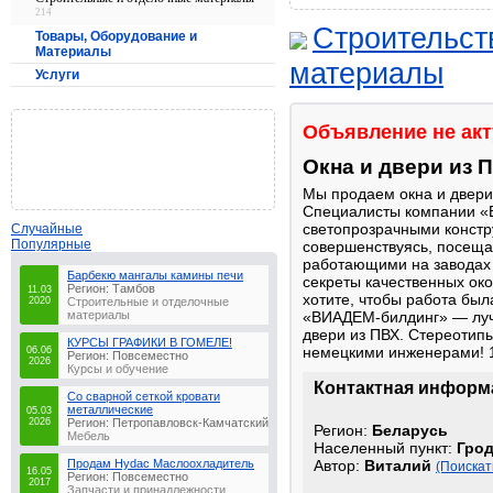
214
Строительст
Товары, Оборудование и
Материалы
материалы
Услуги
Объявление не ак
Окна и двери из 
Мы продаем окна и двери 
Специалисты компании «
светопрозрачными констр
Случайные
Популярные
совершенствуясь, посеща
работающими на заводах 
Барбекю мангалы камины печи
секреты качественных ок
Регион: Тамбов
11.03
хотите, чтобы работа был
2020
Строительные и отделочные
материалы
«ВИАДЕМ-билдинг» — лучш
двери из ПВХ. Стереотип
КУРСЫ ГРАФИКИ В ГОМЕЛЕ!
немецкими инженерами! 
06.06
Регион: Повсеместно
2026
Курсы и обучение
Контактная информ
Со сварной сеткой кровати
металлические
05.03
2026
Регион: Петропавловск-Камчатский
Регион:
Беларусь
Мебель
Населенный пункт:
Гро
Продам Hydac Маслоохладитель
Автор:
Виталий
(Поискат
16.05
Регион: Повсеместно
2017
Запчасти и принадлежности