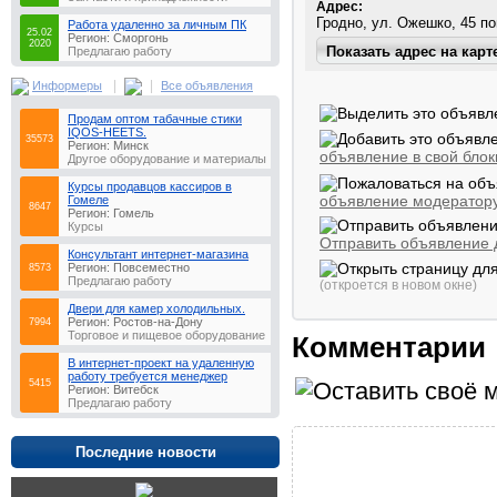
Адрес:
Работа удаленно за личным ПК
25.02
Регион: Сморгонь
2020
Предлагаю работу
|
|
Информеры
Все объявления
Продам оптом табачные стики
IQOS-HEETS.
35573
Регион: Минск
объявление в свой блок
Другое оборудование и материалы
Курсы продавцов кассиров в
объявление модератор
Гомеле
8647
Регион: Гомель
Курсы
Отправить объявление д
Консультaнт интeрнeт-мaгaзинa
Регион: Повсеместно
8573
Предлагаю работу
(откроется в новом окне)
Двери для камер холодильных.
Регион: Ростов-на-Дону
7994
Торговое и пищевое оборудование
Комментарии
В интернет-проект на удаленную
работу требуется менеджер
5415
Регион: Витебск
Предлагаю работу
Последние новости