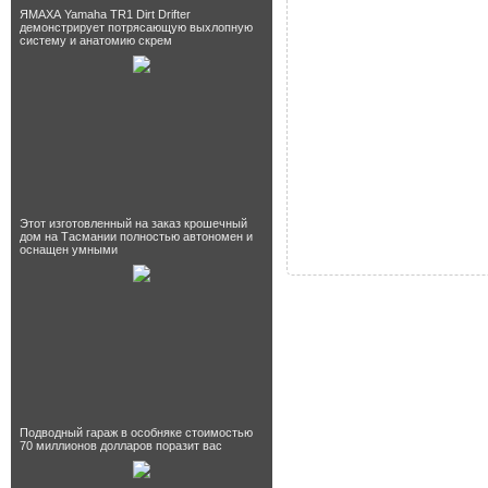
ЯМАХА Yamaha TR1 Dirt Drifter
демонстрирует потрясающую выхлопную
систему и анатомию скрем
Этот изготовленный на заказ крошечный
дом на Тасмании полностью автономен и
оснащен умными
Подводный гараж в особняке стоимостью
70 миллионов долларов поразит вас