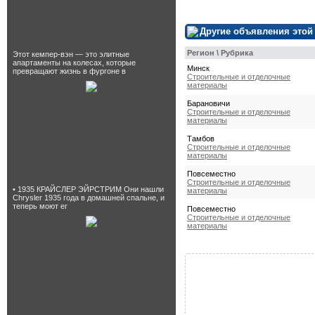
Другие объявления этой
Регион \ Рубрика
Этот кемпер-вэн — это элитные
апартаменты на колесах, которые
Минск
превращают жизнь в фургоне в
Строительные и отделочные
материалы
Барановичи
Строительные и отделочные
материалы
Тамбов
Строительные и отделочные
материалы
Повсеместно
Строительные и отделочные
• 1935 КРАЙСЛЕР ЭЙРСТРИМ Они нашли
материалы
Chrysler 1935 года в домашней спальне, и
теперь моют ег
Повсеместно
Строительные и отделочные
материалы