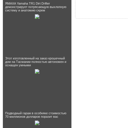
ЯМАХА Yamaha TR1 Dirt Drifter
демонстрирует потрясающую выхлопную
систему и анатомию скрем
Этот изготовленный на заказ крошечный
дом на Тасмании полностью автономен и
оснащен умными
Подводный гараж в особняке стоимостью
70 миллионов долларов поразит вас