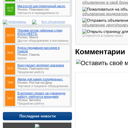
объявление в свой блок
Marzocchi шестеренчатый насос
16.05
Регион: Повсеместно
2017
Запчасти и принадлежности
объявление модератор
|
|
Информеры
Все объявления
объявление другу/подру
Продам оптом табачные стики
IQOS-HEETS.
(откроется в новом окне)
35578
Регион: Минск
Другое оборудование и материалы
Курсы продавцов кассиров в
Комментарии
Гомеле
8649
Регион: Гомель
Курсы
Консультaнт интeрнeт-мaгaзинa
Регион: Повсеместно
8578
Предлагаю работу
Двери для камер холодильных.
Регион: Ростов-на-Дону
7996
Торговое и пищевое оборудование
В интернет-проект на удаленную
работу требуется менеджер
5421
Регион: Витебск
Предлагаю работу
Последние новости