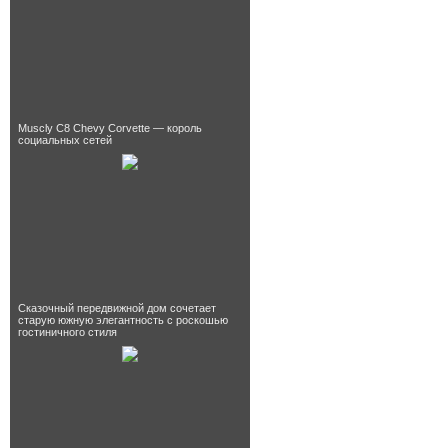
Muscly C8 Chevy Corvette — король
социальных сетей
Сказочный передвижной дом сочетает
старую южную элегантность с роскошью
гостиничного стиля