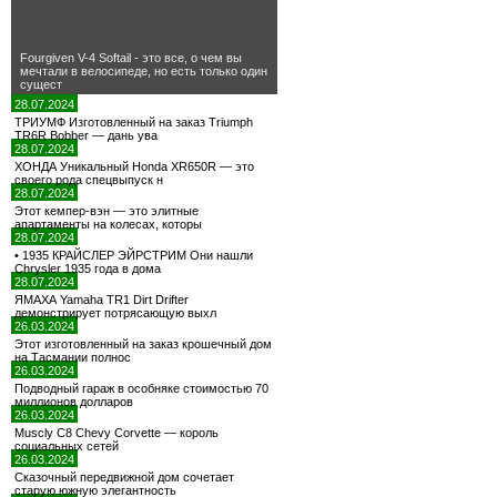
Fourgiven V-4 Softail - это все, о чем вы
мечтали в велосипеде, но есть только один
сущест
28.07.2024
ТРИУМФ Изготовленный на заказ Triumph
TR6R Bobber — дань ува
28.07.2024
ХОНДА Уникальный Honda XR650R — это
своего рода спецвыпуск н
28.07.2024
Этот кемпер-вэн — это элитные
апартаменты на колесах, которы
28.07.2024
• 1935 КРАЙСЛЕР ЭЙРСТРИМ Они нашли
Chrysler 1935 года в дома
28.07.2024
ЯМАХА Yamaha TR1 Dirt Drifter
демонстрирует потрясающую выхл
26.03.2024
Этот изготовленный на заказ крошечный дом
на Тасмании полнос
26.03.2024
Подводный гараж в особняке стоимостью 70
миллионов долларов
26.03.2024
Muscly C8 Chevy Corvette — король
социальных сетей
26.03.2024
Сказочный передвижной дом сочетает
старую южную элегантность