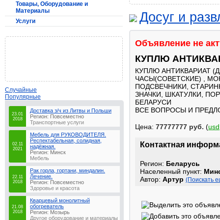
Товары, Оборудование и
Материалы
Досуг и раз
Услуги
Объявление не ак
КУПЛЮ АНТИКВАР
КУПЛЮ АНТИКВАРИАТ (Д
ЧАСЫ(СОВЕТСКИЕ) , МОН
ПОДСВЕЧНИКИ, СТАРИНН
Случайные
ЗНАЧКИ, ШКАТУЛКИ, ПО
Популярные
БЕЛАРУСИ
ВСЕ ВОПРОСЫ И ПРЕДЛ
Доставка з/ч из Литвы и Польши
23.01
Регион: Повсеместно
2018
Транспортные услуги
Цена:
77777777 руб.
(
usd
Мебель для РУКОВОДИТЕЛЯ.
Респектабельная, солидная,
Контактная информ
02.11
надёжная.
2021
Регион: Минск
Мебель
Регион:
Беларусь
Рак горла, гортани, миндалин.
Населенный пункт:
Мин
Лечение.
22.11
Автор:
Артур
(Поискать е
2018
Регион: Повсеместно
Здоровье и красота
Кварцевый монолитный
обогреватель
21.08
2018
Регион: Мозырь
Другое оборудование и материалы