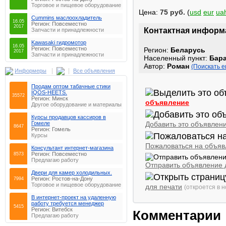
Торговое и пищевое оборудование
Цена:
75 руб.
(
usd
eur
ua
Cummins маслоохладитель
16.05
Регион: Повсеместно
2017
Контактная информ
Запчасти и принадлежности
Kawasaki гидромотор
16.05
Регион: Повсеместно
Регион:
Беларусь
2017
Запчасти и принадлежности
Населенный пункт:
Бар
Автор:
Роман
(Поискать е
|
|
Информеры
Все объявления
Продам оптом табачные стики
IQOS-HEETS.
35572
Регион: Минск
объявление
Другое оборудование и материалы
Курсы продавцов кассиров в
Добавить это объявлени
Гомеле
8647
Регион: Гомель
Курсы
Пожаловаться на объяв
Консультaнт интeрнeт-мaгaзинa
Регион: Повсеместно
8573
Предлагаю работу
Отправить объявление д
Двери для камер холодильных.
Регион: Ростов-на-Дону
7994
Торговое и пищевое оборудование
для печати
(откроется в н
В интернет-проект на удаленную
работу требуется менеджер
5415
Регион: Витебск
Комментарии
Предлагаю работу