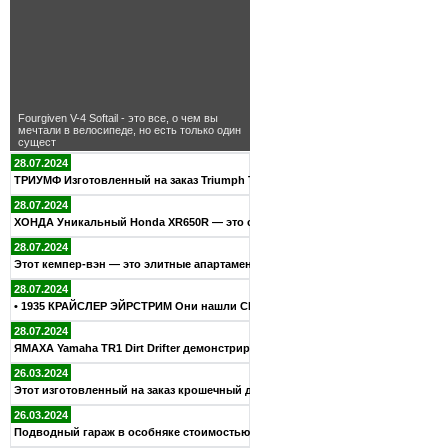
Fourgiven V-4 Softail - это все, о чем вы
мечтали в велосипеде, но есть только один
сущест
28.07.2024
ТРИУМФ Изготовленный на заказ Triumph TR6R Bobber — дань ува
28.07.2024
ХОНДА Уникальный Honda XR650R — это своего рода спецвыпуск н
28.07.2024
Этот кемпер-вэн — это элитные апартаменты на колесах, которы
28.07.2024
• 1935 КРАЙСЛЕР ЭЙРСТРИМ Они нашли Chrysler 1935 года в дома
28.07.2024
ЯМАХА Yamaha TR1 Dirt Drifter демонстрирует потрясающую выхл
26.03.2024
Этот изготовленный на заказ крошечный дом на Тасмании полнос
26.03.2024
Подводный гараж в особняке стоимостью 70 миллионов долларов