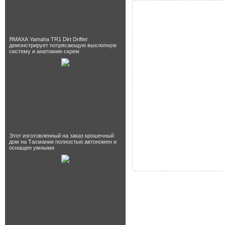
ЯМАХА Yamaha TR1 Dirt Drifter
демонстрирует потрясающую выхлопную
систему и анатомию скрем
Этот изготовленный на заказ крошечный
дом на Тасмании полностью автономен и
оснащен умными