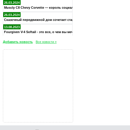
26.03.2024
Muscly C8 Chevy Corvette — король социальных сетей
26.03.2024
Сказочный передвижной дом сочетает старую южную элегантность
13.08.2023
Fourgiven V-4 Softail - это все, о чем вы мечтали в велосипе
Добавить новость
Все новости »