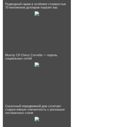
Подводный гараж в особняке стоимостью
70 миллионов долларов поразит вас
Muscly C8 Chevy Corvette — король
социальных сетей
Сказочный передвижной дом сочетает
старую южную элегантность с роскошью
гостиничного стиля