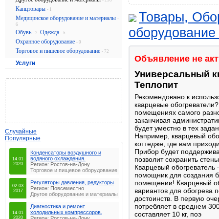
- 258
Канцтовары
- 1
Товары, Обо
Медицинское оборудование и материалы
-
6
оборудование
Обувь
Одежда
- 2
- 5
Охранное оборудование
- 0
Торговое и пищевое оборудование
- 72
Объявление не ак
Услуги
Универсальный к
Теплопит
Рекомендовано к использ
кварцевые обогреватели?
помещениях самого разног
заканчивая администрат
будет уместно в тех задан
Случайные
Например, кварцевый обо
Популярные
коттедже, где вам приход
Прибор будет поддержива
Конденсаторы воздушного и
водяного охлаждения.
позволит сохранить стены
14.01
2020
Регион: Ростов-на-Дону
Кварцевый обогреватель 
Торговое и пищевое оборудование
помощник для создания б
помещении! Кварцевый об
Регуляторы давления, редукторы
02.03
Регион: Повсеместно
вариантов для обогрева 
2017
Другое оборудование и материалы
достоинств. В первую очер
потребляет в среднем 300
Диагностика и ремонт
холодильных компрессоров.
14.01
составляет 10 кг, поэ
2020
Регион: Ростов-на-Дону