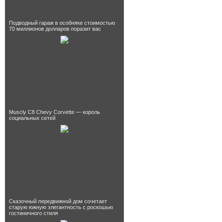
Подводный гараж в особняке стоимостью
70 миллионов долларов поразит вас
Muscly C8 Chevy Corvette — король
социальных сетей
Сказочный передвижной дом сочетает
старую южную элегантность с роскошью
гостиничного стиля