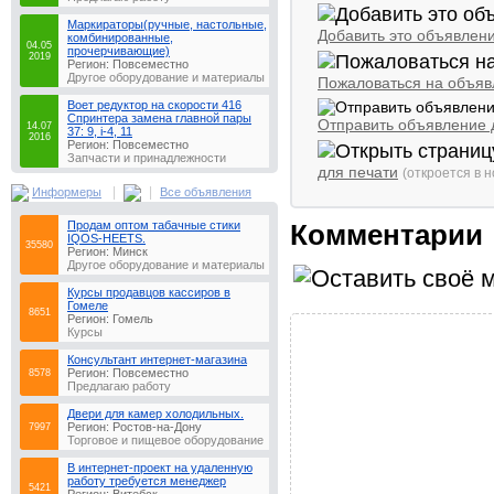
Маркираторы(ручные, настольные,
Добавить это объявлени
комбинированные,
04.05
прочерчивающие)
2019
Регион: Повсеместно
Другое оборудование и материалы
Пожаловаться на объяв
Воет редуктор на скорости 416
Спринтера замена главной пары
Отправить объявление д
14.07
37: 9, i-4, 11
2016
Регион: Повсеместно
Запчасти и принадлежности
для печати
(откроется в н
|
|
Информеры
Все объявления
Продам оптом табачные стики
Комментарии
IQOS-HEETS.
35580
Регион: Минск
Другое оборудование и материалы
Курсы продавцов кассиров в
Гомеле
8651
Регион: Гомель
Курсы
Консультaнт интeрнeт-мaгaзинa
Регион: Повсеместно
8578
Предлагаю работу
Двери для камер холодильных.
Регион: Ростов-на-Дону
7997
Торговое и пищевое оборудование
В интернет-проект на удаленную
работу требуется менеджер
5421