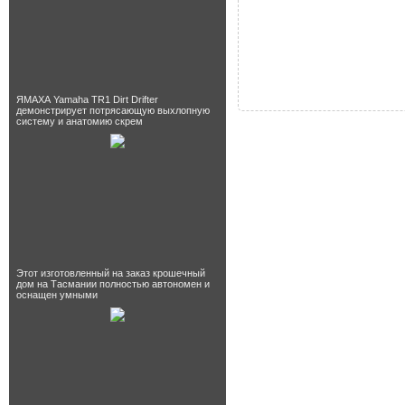
ЯМАХА Yamaha TR1 Dirt Drifter
демонстрирует потрясающую выхлопную
систему и анатомию скрем
Этот изготовленный на заказ крошечный
дом на Тасмании полностью автономен и
оснащен умными