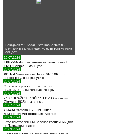
Fourgiven V-4 Softail - это все, о чем вы
мечтали в велосипеде, но есть только один
сущест
28.07.2024
ТРИУМФ Изготовленный на заказ Triumph
TR6R Bobber — дань ува
28.07.2024
ХОНДА Уникальный Honda XR650R — это
своего рода спецвыпуск н
28.07.2024
Этот кемпер-вэн — это элитные
апартаменты на колесах, которы
28.07.2024
• 1935 КРАЙСЛЕР ЭЙРСТРИМ Они нашли
Chrysler 1935 года в дома
28.07.2024
ЯМАХА Yamaha TR1 Dirt Drifter
демонстрирует потрясающую выхл
26.03.2024
Этот изготовленный на заказ крошечный дом
на Тасмании полнос
26.03.2024