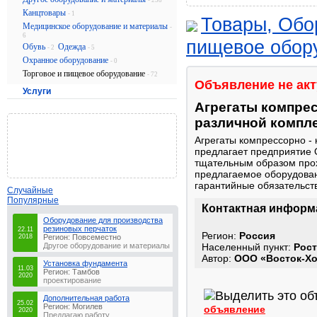
- 258
Канцтовары
- 1
Товары, Обо
Медицинское оборудование и материалы
-
6
пищевое обор
Обувь
Одежда
- 2
- 5
Охранное оборудование
- 0
Торговое и пищевое оборудование
- 72
Объявление не ак
Услуги
Агрегаты компрес
различной компле
Агрегаты компрессорно ‐
предлагает предприятие 
тщательным образом прох
предлагаемое оборудован
гарантийные обязательст
Случайные
Популярные
Контактная информ
Оборудование для производства
резиновых перчаток
22.11
Регион:
Россия
2018
Регион: Повсеместно
Другое оборудование и материалы
Населенный пункт:
Рост
Автор:
ООО «Восток-Хо
Установка фундамента
11.03
Регион: Тамбов
2020
проектирование
Дополнительная работа
25.02
Регион: Могилев
объявление
2020
Предлагаю работу