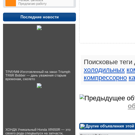
Регион: Витебск
Предлагаю работу
Последние новости
Поисковые теги
холодильных
ко
ТРИУМФ Изготовленный на заказ Triumph
TR6R Bobber — дань уважения старым
компрессорно
к
временам, скелето
о
Другие объявления этой
ХОНДА Уникальный Honda XR650R — это
своего рода спецвыпуск на запчасти,