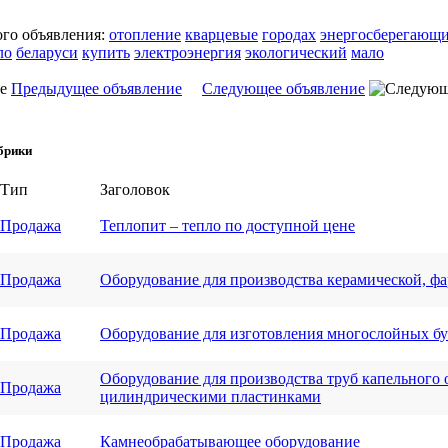
ого объявления:
отопление
кварцевые
городах
энергосберегающ
ло
беларуси
купить
электроэнергия
экологический
мало
Предыдущее объявление
Следующее объявление
брики
Тип
Заголовок
Продажа
Теплопит – тепло по доступной цене
Продажа
Оборудование для производства керамической, ф
Продажа
Оборудование для изготовления многослойных 
Оборудование для производства труб капельного 
Продажа
цилиндрическими пластинками
Продажа
Камнеобрабатывающее оборудование