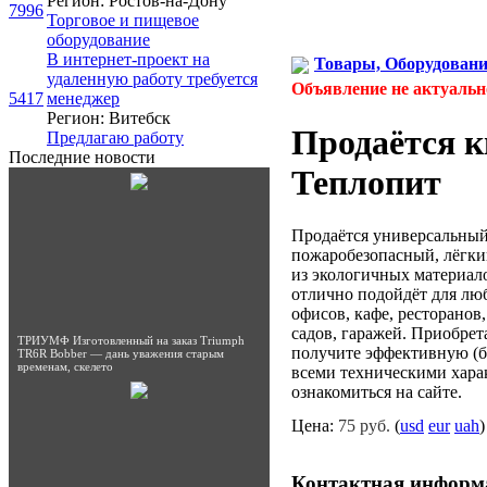
Регион: Ростов-на-Дону
7996
Торговое и пищевое
оборудование
В интернет-проект на
Товары, Оборудован
удаленную работу требуется
Объявление не актуальн
5417
менеджер
Регион: Витебск
Продаётся к
Предлагаю работу
Последние новости
Теплопит
Продаётся универсальны
пожаробезопасный, лёгки
из экологичных материал
отлично подойдёт для люб
офисов, кафе, ресторанов
садов, гаражей. Приобрет
ТРИУМФ Изготовленный на заказ Triumph
получите эффективную (б
TR6R Bobber — дань уважения старым
временам, скелето
всеми техническими хара
ознакомиться на сайте.
Цена:
75 руб.
(
usd
eur
uah
)
Контактная информ