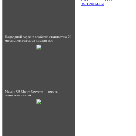
материалы
Подводный гараж в особняке стоимостью 70
миллионов долларов поразит вас
Muscly C8 Chevy Corvette — король
социальных сетей