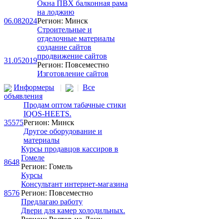
Окна ПВХ балконная рама
на лоджию
06.08
2024
Регион: Минск
Строительные и
отделочные материалы
создание сайтов
продвижение сайтов
31.05
2019
Регион: Повсеместно
Изготовление сайтов
Информеры
|
|
Все
объявления
Продам оптом табачные стики
IQOS-HEETS.
35575
Регион: Минск
Другое оборудование и
материалы
Курсы продавцов кассиров в
Гомеле
8648
Регион: Гомель
Курсы
Консультaнт интeрнeт-мaгaзинa
8576
Регион: Повсеместно
Предлагаю работу
Двери для камер холодильных.