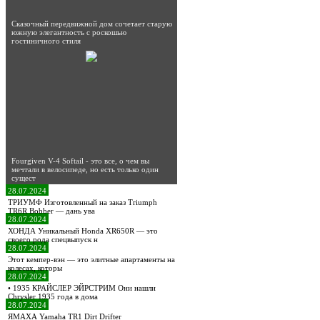
Сказочный передвижной дом сочетает старую
южную элегантность с роскошью
гостиничного стиля
Fourgiven V-4 Softail - это все, о чем вы
мечтали в велосипеде, но есть только один
сущест
28.07.2024
ТРИУМФ Изготовленный на заказ Triumph
TR6R Bobber — дань ува
28.07.2024
ХОНДА Уникальный Honda XR650R — это
своего рода спецвыпуск н
28.07.2024
Этот кемпер-вэн — это элитные апартаменты на
колесах, которы
28.07.2024
• 1935 КРАЙСЛЕР ЭЙРСТРИМ Они нашли
Chrysler 1935 года в дома
28.07.2024
ЯМАХА Yamaha TR1 Dirt Drifter