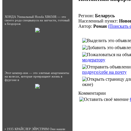
Регион:
Беларусь
ХОНДА Уникальный Honda XR650R — это
Населенный пункт:
Ново
своего рода спецвыпуск на запчасти, готовый
к бездорож
Автор:
Роман
(Поискать 
модератору
подруге/себе на почту
Этот кемпер-вэн — это элитные апартаменты
на колесах, которые превращают жизнь в
фургоне в
окне)
Комментарии
• 1935 КРАЙСЛЕР ЭЙРСТРИМ Они нашли