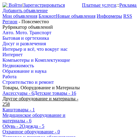
Войти
|
Зарегистрироваться
Платные услуги
::
Реклама
Добавить объявление
Мои объявления
Блокнот
Новые объявления
Информеры
RSS
Регион
- Повсеместно
Рубрикатор объявлений
Авто. Мото. Транспорт
Бытовая и оргтехника
Досуг и развлечения
Интерьер и всё, что вокруг нас
Интернет
Компьютеры и Комплектующие
Недвижимость
Образование и наука
Работа
Строительство и ремонт
Товары, Оборудование и Материалы
Аксессуары
- 6
Детские товары
- 16
Другое оборудование и материалы
-
258
Канцтовары
- 1
Медицинское оборудование и
материалы
- 6
Обувь
- 2
Одежда
- 5
Охранное оборудование
- 0