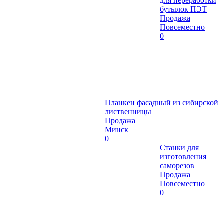
для переработки
бутылок ПЭТ
Продажа
Повсеместно
0
Планкен фасадный из сибирской
лиственницы
Продажа
Минск
0
Станки для
изготовления
саморезов
Продажа
Повсеместно
0