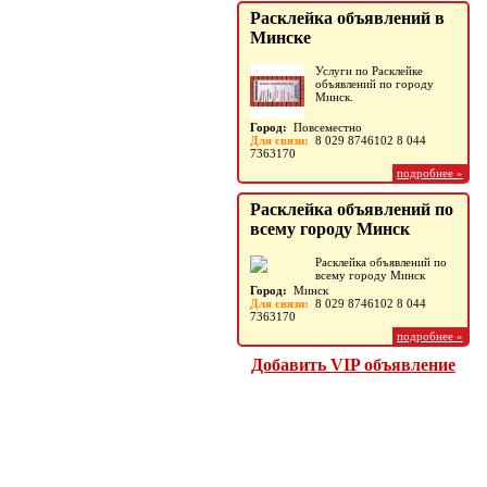
Расклейка объявлений в
Услуги по Расклейке
Минске
объявлений по городу
Минск.0
Услуги по Расклейке
Услуги |
Повсеместно
объявлений по городу
Полиграфия. Издательство.
Минск.
Реклама
Город:
Повсеместно
Для связи:
8 029 8746102 8 044
7363170
подробнее »
Расклейка объявлений по
всему городу Минск
Расклейка объявлений по
всему городу Минск
Город:
Минск
Для связи:
8 029 8746102 8 044
7363170
подробнее »
Добавить VIP объявление