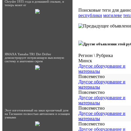
Chrysler 1935 года в домашней спальне, и
теперь моют ег
Поисковые теги для данн
республики
могилеве
теп
Другие объявления этой ру
ЯМАХА Yamaha TR1 Dirt Drifter
Регион \ Рубрика
демонстрирует потрясающую выхлопную
Минск
систему и анатомию скрем
Другое оборудование и
материалы
Повсеместно
Другое оборудование и
материалы
Повсеместно
Другое оборудование и
материалы
Повсеместно
Этот изготовленный на заказ крошечный дом
Другое оборудование и
на Тасмании полностью автономен и оснащен
умными
материалы
Повсеместно
Другое оборудование и