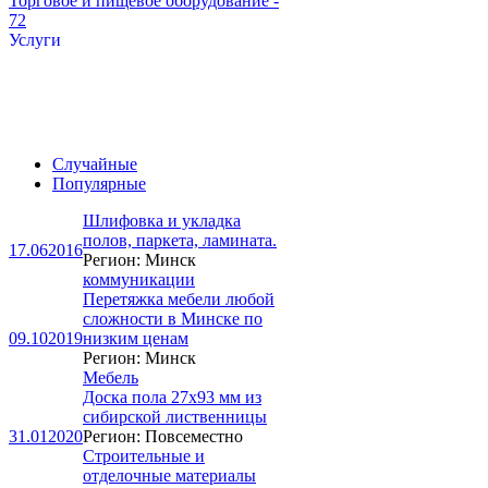
Торговое и пищевое оборудование
-
72
Услуги
Случайные
Популярные
Шлифовка и укладка
полов, паркета, ламината.
17.06
2016
Регион: Минск
коммуникации
Перетяжка мебели любой
сложности в Минске по
09.10
2019
низким ценам
Регион: Минск
Мебель
Доска пола 27х93 мм из
сибирской лиственницы
31.01
2020
Регион: Повсеместно
Строительные и
отделочные материалы