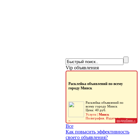
Vip объявления
Расклейка объявлений по всему
городу Минск
Расклейка объявлений по
всему городу Минск
Цена: 40 руб.
Услуги |
Минск
Полиграфия. Издательство.
подробнее »
подробнее »
Реклама
Все
Как повысить эффективность
Расклейка объявлений в Минске
своего объявления?